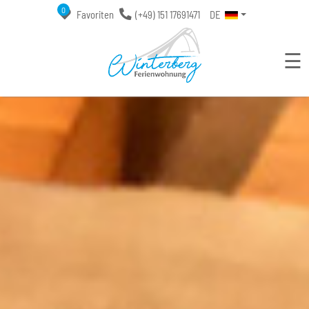
0
Favoriten
(+49) 151 17691471
DE
☰